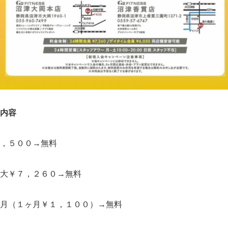
内容
，５００→無料
大￥７，２６０→無料
月（１ヶ月￥１，１００）→無料