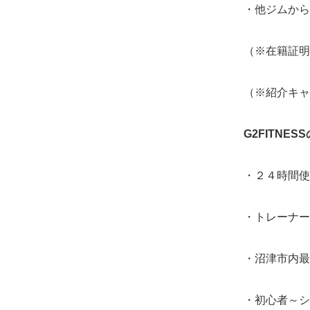
・他ジムから
（※在籍証明
（※紹介キャ
G2FITNES
・２４時間使
・トレーナー
・沼津市内最
・初心者～シ