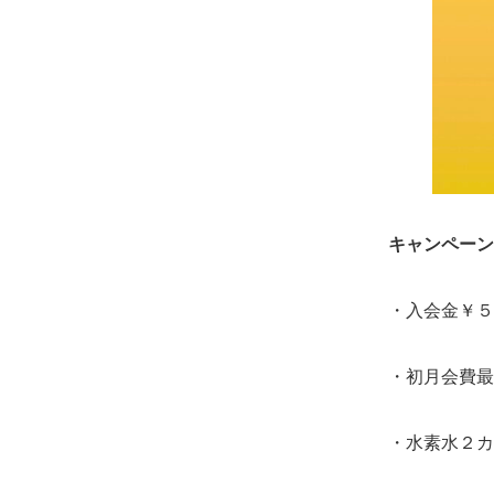
キャンペーン
・入会金￥５
・初月会費最
・水素水２カ